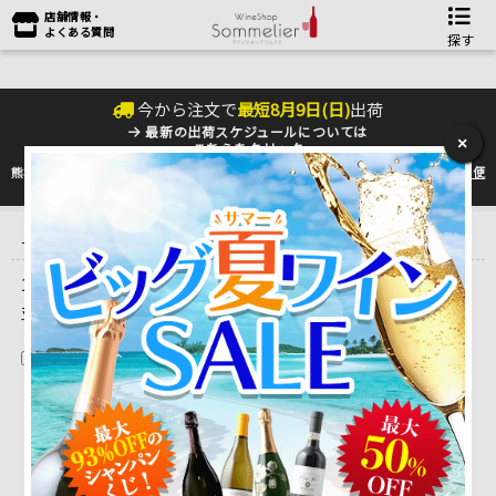
店舗情報・
よくある質問
探す
今から注文で
最短
8
月
9
日(
日
)
出荷
最新の出荷スケジュールについては
×
こちらをクリック
熊本地震の影響により九州への配送に遅れが生じております。最新情報は
佐川急便
のHP
をご確認下さい。
トップ
＞
ワイン雑貨＆雑誌
＞
ワイングッズ アクセサリ
＞
保存アク
セサリ
1 ～ 8 件目を表示しています。（全8件）
並べ替え
在庫切れを除く