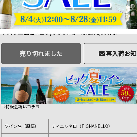
ティニャネロ アンティノリ 1995年 イタリア ト
商品番号：2101120003648
品切
290 ポイント
進呈
29,000円
ソムリエ価格：
（税込31,900円）
売り切れました
再入荷お知
⇒特設会場はコチラ
ワイン名（原語）
ティニャネロ（TIGNANELLO）