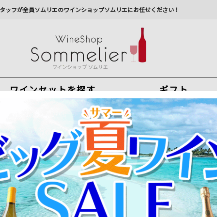
タッフが全員ソムリエのワインショップソムリエにお任せください！
ワインセットを探す
ギフト
今から注文で
最短
8
月
7
日(
金
)
出荷
最新の出荷スケジュールについては
こちらをクリ
州への配送に遅れが生じております。最新情報は
佐川急
ャネロ アンティノリ 1995年 イタリア トスカーナ 赤ワイン フルボディ
イタリアの名門中の名門“アンティノリ”