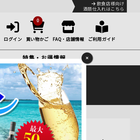
飲食店様向け
酒類仕入れはこちら
0
ログイン
買い物かご
FAQ・店舗情報
ご利用ガイド
特集・お得情報
×
ック
便のHP
をご確認下さい。
 750ml通販