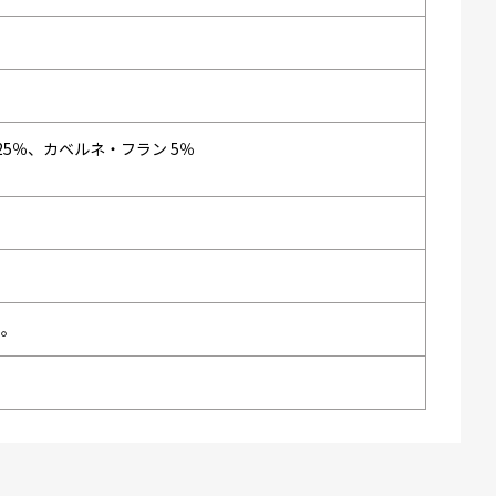
25％、カベルネ・フラン 5％
い。