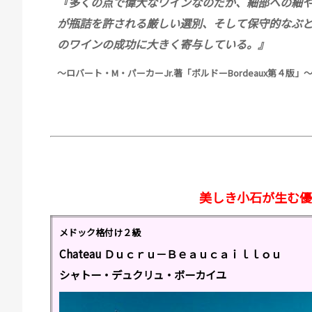
『多くの点で偉大なワインなのだが、細部への細
が瓶詰を許される厳しい選別、そして保守的なぶ
のワインの成功に大きく寄与している。』
～ロバート・
M
・パーカー
Jr.
著「ボルドー
Bordeaux
第４版」
美しき小石が生む優
メドック格付け２級
Chateau Ｄｕｃｒｕ－Ｂｅａｕｃａｉｌｌｏｕ
シャトー・デュクリュ・ボーカイユ