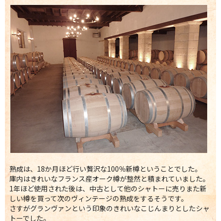
熟成は、18か月ほど行い贅沢な100％新樽ということでした。
庫内はきれいなフランス産オーク樽が整然と積まれていました。
1年ほど使用された後は、中古として他のシャトーに売りまた新
しい樽を買って次のヴィンテージの熟成をするそうです。
さすがグランヴァンという印象のきれいなこじんまりとしたシャ
トーでした。