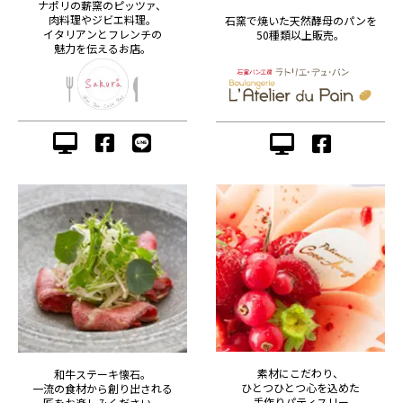
ナポリの薪窯のピッツァ、
肉料理やジビエ料理。
石窯で焼いた天然酵母のパンを
イタリアンとフレンチの
50種類以上販売。
魅力を伝えるお店。
素材にこだわり、
和牛ステーキ懐石。
ひとつひとつ心を込めた
一流の食材から創り出される
手作りパティスリー
匠をお楽しみください。