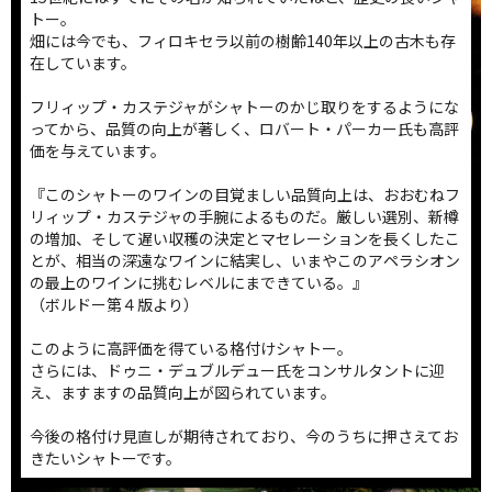
トー。
畑には今でも、フィロキセラ以前の樹齢140年以上の古木も存
在しています。
フリィップ・カステジャがシャトーのかじ取りをするようにな
ってから、品質の向上が著しく、ロバート・パーカー氏も高評
価を与えています。
『このシャトーのワインの目覚ましい品質向上は、おおむねフ
リィップ・カステジャの手腕によるものだ。厳しい選別、新樽
の増加、そして遅い収穫の決定とマセレーションを長くしたこ
とが、相当の深遠なワインに結実し、いまやこのアペラシオン
の最上のワインに挑むレベルにまできている。』
（ボルドー第４版より）
このように高評価を得ている格付けシャトー。
さらには、ドゥニ・デュブルデュー氏をコンサルタントに迎
え、ますますの品質向上が図られています。
今後の格付け見直しが期待されており、今のうちに押さえてお
きたいシャトーです。