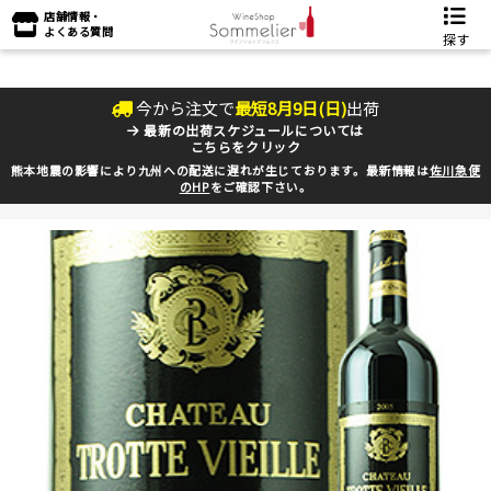
店舗情報・
よくある質問
探す
今から注文で
最短
8
月
9
日(
日
)
出荷
最新の出荷スケジュールについては
こちらをクリック
熊本地震の影響により九州への配送に遅れが生じております。最新情報は
佐川急便
のHP
をご確認下さい。