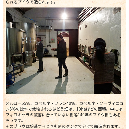
られるブドウで造られます。
メルロー55％、カベルネ・フラン40％、カベルネ・ソーヴィニョ
ン5％の比率で栽培されるぶどう畑は、10haほどの面積。中には
フィロキセラの被害に合っていない樹齢140年のブドウ樹もある
そうです。
そのブドウは醸造するときも別のタンクで分けて醸造されます。