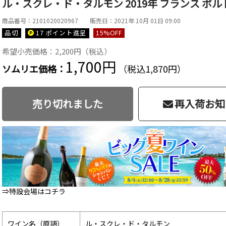
ル・スクレ・ド・タルモン 2019年 フランス ボルド
商品番号：2101020020967
販売日：2021年 10月 01日 09:00
品切
17 ポイント
進呈
15
%OFF
希望小売価格：2,200円（税込）
1,700円
ソムリエ価格：
（税込1,870円）
売り切れました
再入荷お知
⇒特設会場はコチラ
ワイン名（原語）
ル・スクレ・ド・タルモン