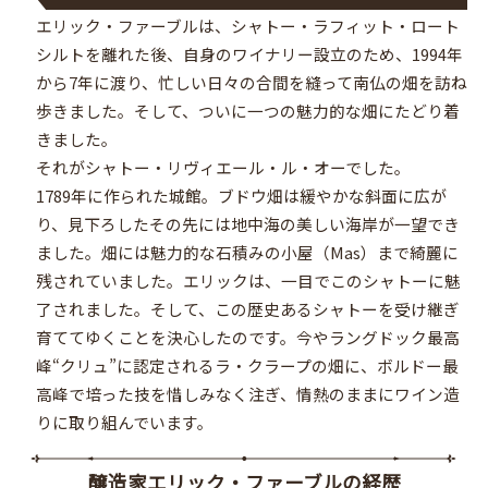
エリック・ファーブルは、シャトー・ラフィット・ロート
シルトを離れた後、自身のワイナリー設立のため、1994年
から7年に渡り、忙しい日々の合間を縫って南仏の畑を訪ね
歩きました。そして、ついに一つの魅力的な畑にたどり着
きました。
それがシャトー・リヴィエール・ル・オーでした。
1789年に作られた城館。ブドウ畑は緩やかな斜面に広が
り、見下ろしたその先には地中海の美しい海岸が一望でき
ました。畑には魅力的な石積みの小屋（Mas）まで綺麗に
残されていました。エリックは、一目でこのシャトーに魅
了されました。そして、この歴史あるシャトーを受け継ぎ
育ててゆくことを決心したのです。今やラングドック最高
峰“クリュ”に認定されるラ・クラープの畑に、ボルドー最
高峰で培った技を惜しみなく注ぎ、情熱のままにワイン造
りに取り組んでいます。
醸造家エリック・ファーブルの経歴