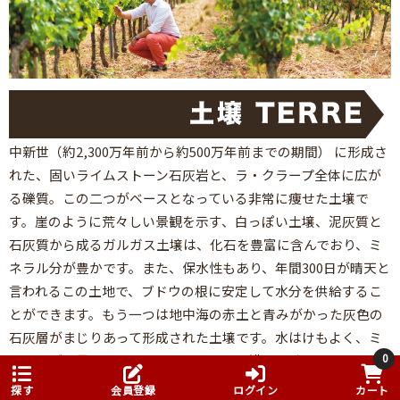
中新世（約2,300万年前から約500万年前までの期間） に形成さ
れた、固いライムストーン石灰岩と、ラ・クラープ全体に広が
る礫質。この二つがベースとなっている非常に痩せた土壌で
す。崖のように荒々しい景観を示す、白っぽい土壌、泥灰質と
石灰質から成るガルガス土壌は、化石を豊富に含んでおり、ミ
ネラル分が豊かです。また、保水性もあり、年間300日が晴天と
言われるこの土地で、ブドウの根に安定して水分を供給するこ
とができます。もう一つは地中海の赤土と青みがかった灰色の
石灰層がまじりあって形成された土壌です。水はけもよく、ミ
0
ネラルが多量に含まれており、豊かな、濃密な味わいのワイン
を生み出します。
探す
会員登録
ログイン
カート