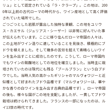
リュ」として認定されている「ラ・クラープ」。この地は、200
0年以上前の古代ローマの時代から、ワイン産地として高く評価
されていた場所でした。
ごつごつとした岩肌が露出した独特な景観、この地をユリウ
ス・カエサル（ジュリアス・シーザー）は非常に好んでいた事
が伝えられています。ここに移り住んだローマ帝国の人々は、
この土地がワイン造りに適していることを見抜き、積極的にブ
ドウを植えました。そして幾多の苦労を超えて素晴らしいワイ
ンを生み出すことに成功したのです。こうして、ローマ帝国内
でもワインの銘醸地としての地位を確立しました。当時主に栽
培されていたのは現代にも残る「ブールブラン」という白ブド
ウでした。当時人気の高かったギリシャのマルヴォワジーと近
似種として好まれたブドウ品種です（マルヴォワジーは、華や
かな香りの白ワインを生み出す古典的品種です）。ローマ帝国
の後も、様々な国がこの地を支配しましたが、一貫してブドウ
栽培は続けられてきました。フランスの一部になったのは、ル
イ13世の時代です。