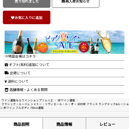
売り切れました
再入荷お知らせ
お気に入りに追加
⇒特設会場はコチラ
ギフト(有料)追加について
出荷について
送料について
店舗情報・よくある質問
ワイン通販ならワインショップソムリエ
>
赤ワイン通販
>
クラシック・ルージュ シャトー・リヴィエール・ル・オー 2005年 フランス ラングドック&ルーショ
ン 赤ワイン フルボディ 750ml通販
商品説明
商品情報
レビュー