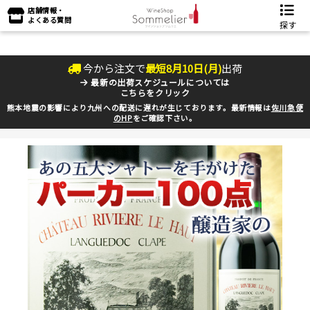
店舗情報・
よくある質問
探す
今から注文で
最短
8
月
10
日(
月
)
出荷
最新の出荷スケジュールについては
こちらをクリック
熊本地震の影響により九州への配送に遅れが生じております。最新情報は
佐川急便
のHP
をご確認下さい。