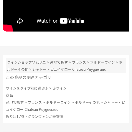
ワインショップソムリエ
>
産地で探す
>
フランス
>
ボルドーワイン
>
ボ
ルドーその他
>
シャトー・ピュイゲロー Chateau Puygueraud
この商品の関連カテゴリ
ワインをタイプ別に選ぶ♪
>
赤ワイン
商品
産地で探す
>
フランス
>
ボルドーワイン
>
ボルドーその他
>
シャトー・ピ
ュイゲロー Chateau Puygueraud
掘り出し物
>
グランヴァンが最安値