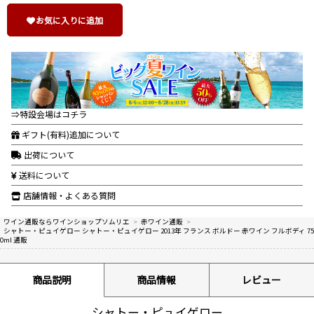
お気に入りに追加
⇒特設会場はコチラ
ギフト(有料)追加について
出荷について
送料について
店舗情報・よくある質問
ワイン通販ならワインショップソムリエ
>
赤ワイン通販
>
シャトー・ピュイゲロー シャトー・ピュイゲロー 2013年 フランス ボルドー 赤ワイン フルボディ 75
0ml 通販
商品説明
商品情報
レビュー
シャトー・ピュイゲロー