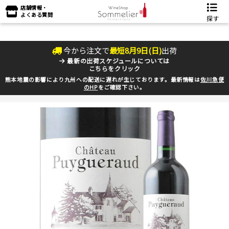
店舗情報・
よくある質問
探す
今から注文で
最短
8
月
9
日(
日
)
出荷
最新の出荷スケジュールについては
こちらをクリック
熊本地震の影響により九州への配送に遅れが生じております。最新情報は
佐川急便
のHP
をご確認下さい。