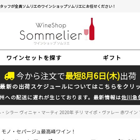
タッフが全員ソムリエのワインショップソムリエにお任せください！
ワインセットを探す
ギフト
今から注文で
最短
8
月
6
日(
木
)
出荷
最新の出荷スケジュールについては
こちらをクリ
州への配送に遅れが生じております。最新情報は
佐川急
・シラー ヴィニャ・マーティ 2020年 チリ マイポ・ヴァレー 赤ワイン フ
モノ・セパージュ最高峰ワイン！