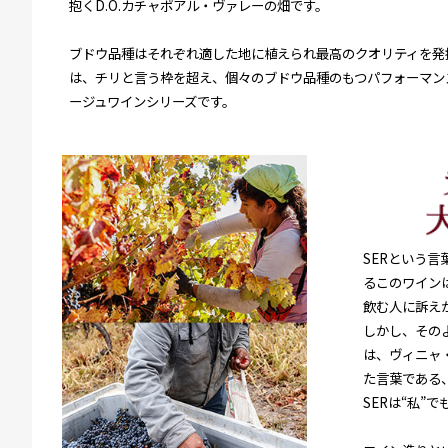
抱くD.O.カチャポアル・ヴァレーの畑です。
ブドウ品種はそれぞれ適した地に植えられ最高のクオリティを発
は、チリと言う枠を超え、個々のブドウ品種のもつパフォーマン
ージュワインシリーズです。
SERという言
るこのワイン
飲む人に訴え
しかし、その
は、ヴィニャ
た言葉である
SERは“私”