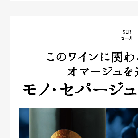
SER
セール