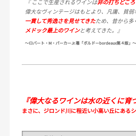
『 ここで生産されるワインは
非の打ちどころ
偉大なヴィンテージはもとより、凡庸、貧弱
一貫して秀逸さを見せてきた
ため、昔から多
メドック最上のワイン
と考えてきた。』
～ロバート・
M
・パーカー
Jr.
著「ボルドー
bordeaux
第４版」
『偉大なるワインは水の近くに育
まさに、ジロンド川に程近い小高い丘にある