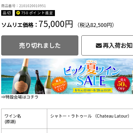
商品番号：2101020010951
品切
750 ポイント
進呈
75,000円
ソムリエ価格：
（税込82,500円）
売り切れました
再入荷お知
⇒特設会場はコチラ
ワイン名
シャトー・ラトゥール （Chateau Latour）
(原語)