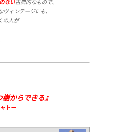
のない
古典的なもので、
なヴィンテージにも、
くの人が
～
つ樹からできる』
シャトー