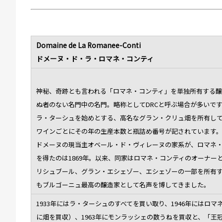
Domaine de La Romanee-Conti
ドメーヌ・ド・ラ・ロマネ・コンティ
神秘、奇跡とも言われる「ロマネ・コンティ」を単独所有する醸
ぬ者のない名門中の名門。略称としてDRCと呼ぶ場合が多いで
ラ・ターシュを始めとする、高名なグラン・クリュ畑を所有し
ワインごとにその年の生産本数と瓶詰め番号が記されています
ドメーヌの現当主オベール・ド・ヴィレーヌの家系が、ロマネ
を得たのは1869年。以来、同家はロマネ・コンティのオーナー
リシュブール、グラン・エシェゾー、エシェゾーの一部を所有
もブルゴーニュ最高の醸造家として名声を博してきました。
1933年にはラ・ターシュのすべてを買い取り、1946年にはロマ
に畑を買収）、1963年にモンラッシェの数うねを買収と、「