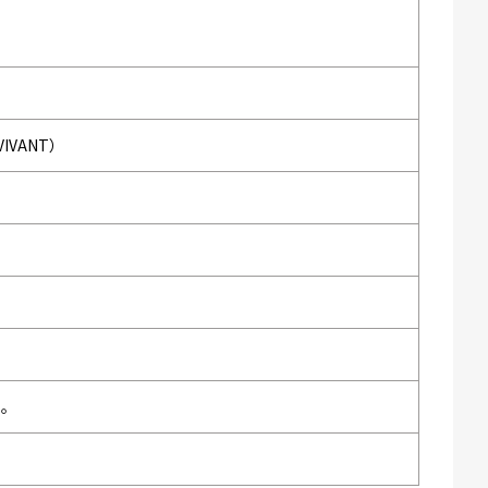
IVANT）
い。