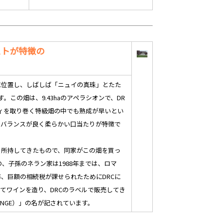
ストが特徴の
に位置し、しばしば「ニュイの真珠」とたた
この畑は、9.43haのアペラシオンで、DR
ティを取り巻く特級畑の中でも熟成が早いとい
、バランスが良く柔らかい口当たりが特徴で
り所持してきたもので、同家がこの畑を買っ
、子孫のネラン家は1988年までは、ロマ
、巨額の相続税が課せられたためにDRCに
てワインを造り、DRCのラベルで販売してき
ONGE）」の名が記されています。