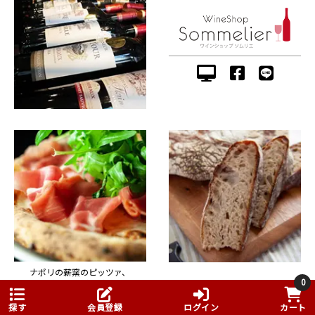
ナポリの薪窯のピッツァ、
0
肉料理やジビエ料理。
石窯で焼いた天然酵母のパンを
イタリアンとフレンチの
50種類以上販売。
魅力を伝えるお店。
探す
会員登録
ログイン
カート