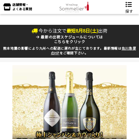
店舗情報・
よくある質問
探す
今から注文で
最短
8
月
8
日(
土
)
出荷
最新の出荷スケジュールについては
こちらをクリック
熊本地震の影響により九州への配送に遅れが生じております。最新情報は
佐川急便
のHP
をご確認下さい。