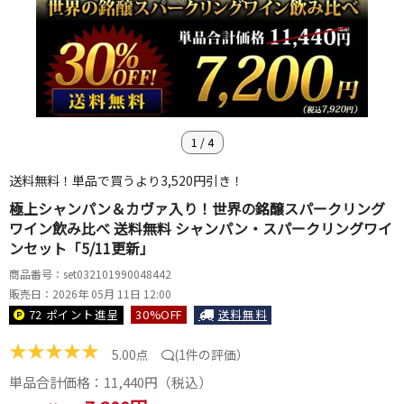
1
/
4
送料無料！単品で買うより3,520円引き！
極上シャンパン＆カヴァ入り！世界の銘醸スパークリング
ワイン飲み比べ 送料無料 シャンパン・スパークリングワイ
ンセット「5/11更新」
商品番号：set032101990048442
販売日：2026年 05月 11日 12:00
72 ポイント
進呈
30
%OFF
送料無料
★
★
★
★
★
5.00点
(
1件の評価
）
単品合計価格：
11,440
円（税込）