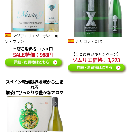
マジア・Ｊ・ソーヴィニョ
チャコリ・OTX
ン・ブラン
当店通常価格：1,540円
SALE特価：988円
【まとめ買いキャンペーン】
ソムリエ価格：3,223
スペイン乾燥限界地域から生ま
れる
前菜にぴったりな豊かなアロマ