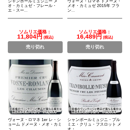
シャンボールミュジニー メ
ヴォーヌ・ロマネ ドメーヌ・
オ・カミュゼ・フレール・
メオ・カミュゼ 2015年 フラ
エ・スー...
ン...
ソムリエ価格：
ソムリエ価格：
11,804円
16,489円
(税込)
(税込)
売り切れ
売り切れ
ヴォーヌ・ロマネ 1er レ・シ
シャンボールミュジニ・プル
ョーム ドメーヌ・メオ・カミ
ミエ・クリュ・フスロット メ
ュ...
オ・...