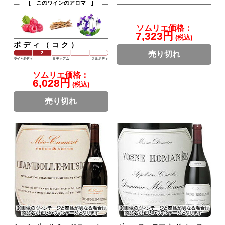
[ このワインのアロマ ]
ソムリエ価格：
7,323円
(税込)
ボディ（コク）
売り切れ
ソムリエ価格：
6,028円
(税込)
売り切れ