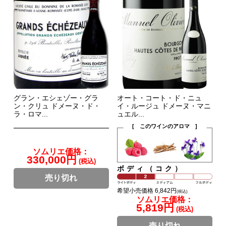
グラン・エシェゾー・グラ
オート・コート・ド・ニュ
ン・クリュ ドメーヌ・ド・
イ・ルージュ ドメーヌ・マニ
ラ・ロマ...
ュエル...
[ このワインのアロマ ]
ソムリエ価格：
330,000円
(税込)
ボディ（コク）
売り切れ
希望小売価格 6,842円
(税込)
ソムリエ価格：
5,819円
(税込)
売り切れ