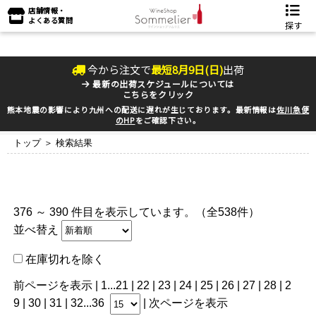
店舗情報・
よくある質問
探す
今から注文で
最短
8
月
9
日(
日
)
出荷
最新の出荷スケジュールについては
こちらをクリック
熊本地震の影響により九州への配送に遅れが生じております。最新情報は
佐川急便
のHP
をご確認下さい。
トップ
＞ 検索結果
376 ～ 390 件目を表示しています。（全538件）
並べ替え
在庫切れを除く
前ページを表示
|
1
...
21
|
22
|
23
|
24
|
25
| 26 |
27
|
28
|
2
9
|
30
|
31
|
32
...
36
|
次ページを表示