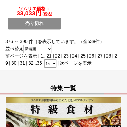
ソムリエ価格：
33,033円
(税込)
売り切れ
376 ～ 390 件目を表示しています。（全538件）
並べ替え
前ページを表示
|
1
...
21
|
22
|
23
|
24
|
25
| 26 |
27
|
28
|
2
9
|
30
|
31
|
32
...
36
|
次ページを表示
特集一覧