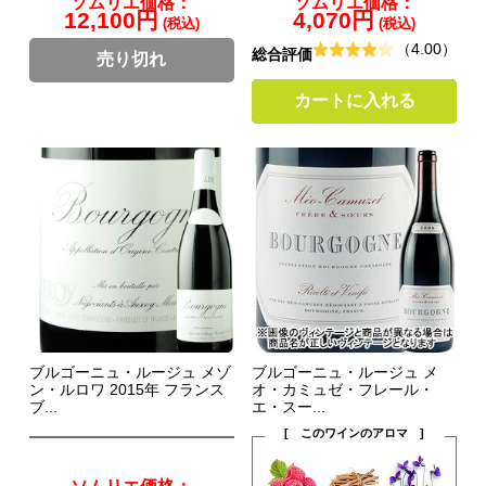
ソムリエ価格：
ソムリエ価格：
12,100円
4,070円
(税込)
(税込)
（4.00）
総合評価
売り切れ
カートに入れる
ブルゴーニュ・ルージュ メゾ
ブルゴーニュ・ルージュ メ
ン・ルロワ 2015年 フランス
オ・カミュゼ・フレール・
ブ...
エ・スー...
[ このワインのアロマ ]