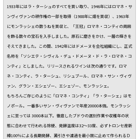
1933年にはラ・ターシュのすべてを買い取り、1946年にはロマネ・サ
ンヴィヴァンの耕作権の一部を取得（1988年に畑を買収）、1963年
にモンラッシェの数うねを買収と、「王冠」ロマネ・コンティの周囲
を飾る数々の宝石を入手しました。原石に磨きをかけ、一層の輝きを
そえてきました。この間、1942年にはドメーヌを会社組織にし、正式
名称を「ソシエテ・シヴィル・デュ・ドメーヌ・ド・ラ・ロマネ・コ
ンティ」としました。リリースされるワインは次の通りです。ロマ
ネ・コンティ、ラ・ターシュ、リシュブール、ロマネ・サン・ヴィヴ
ァン、グラン・エシェゾー、エシェゾー、モンラッシェ。
もちろんご存じのように「ロマネ・コンティ」「ラ・ターシェ」はモ
ノポール。一番多いサン・ヴィヴァンで年産20000本強。モンラッシ
ェに至っては 3000本以下。徹底したブドウの選別作業や収穫年の状
態に合わせて行われる除梗、発酵温度は32～33度、必ずトロンセ産新
樽100％による長期発酵、澱引きや濾過を最小限に止めて作られるＤ