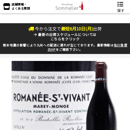
店舗情報・
よくある質問
探す
今から注文で
最短
8
月
10
日(
月
)
出荷
最新の出荷スケジュールについては
こちらをクリック
熊本地震の影響により九州への配送に遅れが生じております。最新情報は
佐川急便
のHP
をご確認下さい。