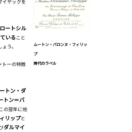
マイヤックを
ロートシル
っている
こと
ムートン・バロンヌ・フィリッ
しょう。
プ
時代のラベル
ャトーの特徴
ートン・ダ
ートン＝バ
はこの翌年に他
ィリップ
と
ダルマイ
び