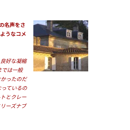
の名声をさ
のようなコメ
り良好な凝縮
までは一般
なかったのだ
なっているの
ルトとクレー
にリーズナブ