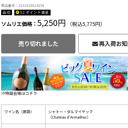
商品番号：2101020014256
品切
52 ポイント
進呈
5,250円
ソムリエ価格：
（税込5,775円）
売り切れました
再入荷お知
⇒特設会場はコチラ
ワイン名（原語）
シャトー・ダルマイヤック
（Chateau d'Armailhac）