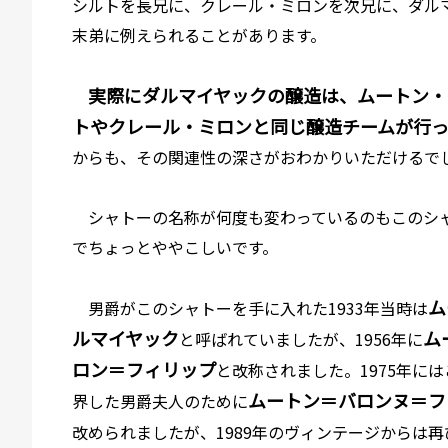
シルトを長兄に、クレール・ミロンを次兄に、ダル
末弟に例えられることがあります。
実際にダルマイヤックの醸造は、ムートン・
トやクレール・ミロンと同じ醸造チームが行
からも、その関連性の深さがおわかりいただけるで
シャトーの名称が何度も変わっているのもこのシ
でちょっとややこしいです。
ム
男爵がこのシャトーを手に入れた
1933年当時は
ルマイヤック
ム
と呼ばれていましたが、1956年に
ロン＝フィリップ
と改称されました。1975年に
ムートン＝バロンヌ＝フ
界した男爵夫人のために
改められましたが、1989年のヴィンテージからは再