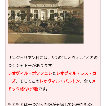
サンジュリアン村には、3つの“レオヴィル”と名の
つくシャトーがあります。
レオヴィル・ポワフェレ
と
レオヴィル・ラス・カ
ーズ
、そしてこの
レオヴィル・バルトン
、全て
メ
ドック格付け2級
です。
もともとは一つだった畑が分家して出来たもの