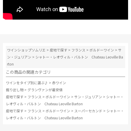
ワインショップソムリエ
>
産地で探す
>
フランス
>
ボルドーワイン
>
サ
ン・ジュリアン
>
シャトー・レオヴィル・バルトン Chateau Leoville Ba
rton
この商品の関連カテゴリ
ワインをタイプ別に選ぶ♪
>
赤ワイン
掘り出し物
>
グランヴァンが最安値
産地で探す
>
フランス
>
ボルドーワイン
>
サン・ジュリアン
>
シャトー・
レオヴィル・バルトン Chateau Leoville Barton
産地で探す
>
フランス
>
ボルドーワイン
>
スーパーセカンド
>
シャトー・
レオヴィル・バルトン Chateau Leoville Barton