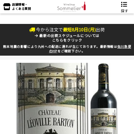
店舗情報・
よくある質問
探す
今から注文で
最短
8
月
10
日(
月
)
出荷
最新の出荷スケジュールについては
こちらをクリック
熊本地震の影響により九州への配送に遅れが生じております。最新情報は
佐川急便
のHP
をご確認下さい。