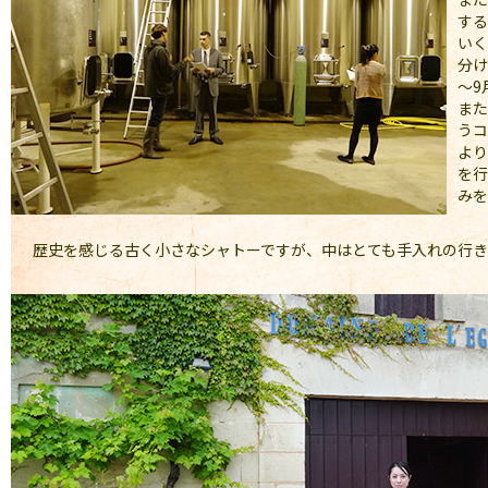
する
いく
分け
～9
また
うコ
より
を行
みを
歴史を感じる古く小さなシャトーですが、中はとても手入れの行き