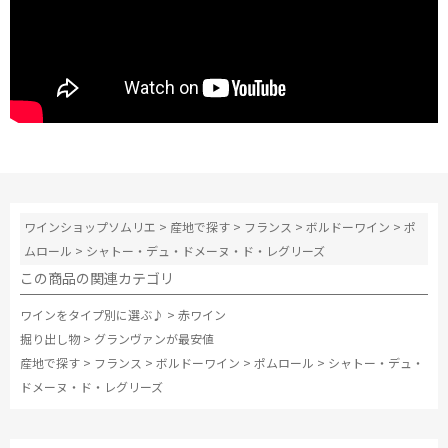
ワインショップソムリエ
>
産地で探す
>
フランス
>
ボルドーワイン
>
ポ
ムロール
>
シャトー・デュ・ドメーヌ・ド・レグリーズ
この商品の関連カテゴリ
ワインをタイプ別に選ぶ♪
>
赤ワイン
掘り出し物
>
グランヴァンが最安値
産地で探す
>
フランス
>
ボルドーワイン
>
ポムロール
>
シャトー・デュ・
ドメーヌ・ド・レグリーズ