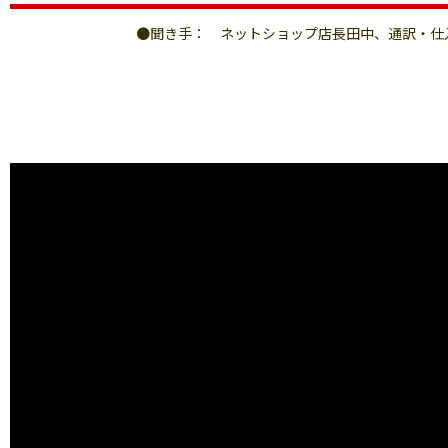
●聞き手： ネットショップ店長田中、通訳・仕