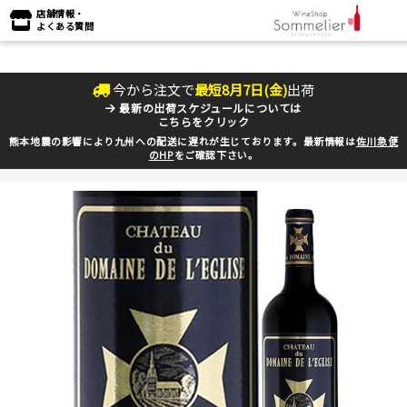
店舗情報・
よくある質問
今から注文で
最短
8
月
7
日(
金
)
出荷
最新の出荷スケジュールについては
こちらをクリック
熊本地震の影響により九州への配送に遅れが生じております。最新情報は
佐川急便
のHP
をご確認下さい。