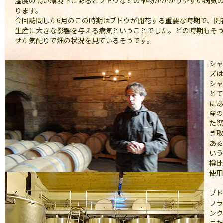
湿度の高い環境下にあるとブドウなどの植物がかかりやすい病気
ります。
今回訪問した6月のこの時期はブドウが開花する重要な時期で、開
生産に大きな影響を与える病気ということでした。どの時期もそ
せた気配りで畑の状況を見ているそうです。
シャ
ズは
シャ
とて
にあ
産の
た際
き取
ある
いう
樽比
使用
ブド
フラ
ンク
また