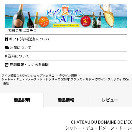
⇒特設会場はコチラ
ギフト(有料)追加について
出荷について
送料について
店舗情報・よくある質問
ワイン通販ならワインショップソムリエ
>
赤ワイン通販
>
シャトー・デュ・ドメーヌ・ド・レグリーズ 2018年 フランス ボルドー 赤ワイン フルボディ 750ml
通販
商品説明
商品情報
レビュー
CHATEAU DU DOMAINE DE L'EG
シャトー・デュ・ドメーヌ・ド・レ