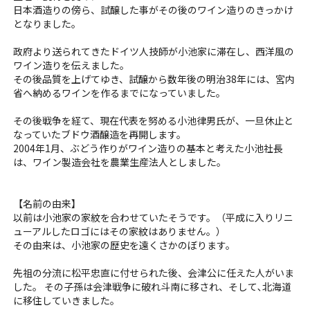
日本酒造りの傍ら、試醸した事がその後のワイン造りのきっかけ
となりました。
政府より送られてきたドイツ人技師が小池家に滞在し、西洋風の
ワイン造りを伝えました。
その後品質を上げてゆき、試醸から数年後の明治38年には、宮内
省へ納めるワインを作るまでになっていました。
その後戦争を経て、現在代表を努める小池律男氏が、一旦休止と
なっていたブドウ酒醸造を再開します。
2004年1月、ぶどう作りがワイン造りの基本と考えた小池社長
は、ワイン製造会社を農業生産法人としました。
【名前の由来】
以前は小池家の家紋を合わせていたそうです。（平成に入りリニ
ューアルしたロゴにはその家紋はありません。）
その由来は、小池家の歴史を遠くさかのぼります。
先祖の分流に松平忠直に付せられた後、会津公に任えた人がいま
した。 その子孫は会津戦争に破れ斗南に移され、そして､北海道
に移住していきました。