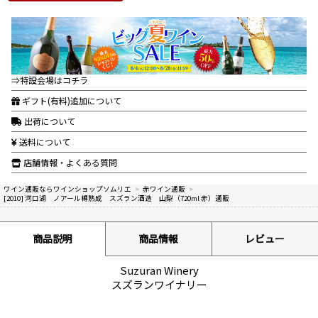
⇒特設会場はコチラ
ギフト(有料)追加について
出荷について
送料について
店舗情報・よくある質問
ワイン通販ならワインショップソムリエ
>
赤ワイン通販
>
[2010] 河口湖 ノアール樽熟成 スズラン酒造 山梨（720ml 赤）通販
商品説明
商品情報
レビュー
Suzuran Winery
スズランワイナリー