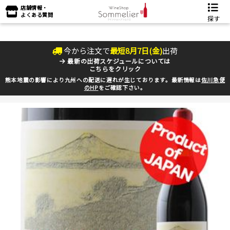
店舗情報・
よくある質問
探す
今から注文で
最短
8
月
7
日(
金
)
出荷
最新の出荷スケジュールについては
こちらをクリック
熊本地震の影響により九州への配送に遅れが生じております。最新情報は
佐川急便
のHP
をご確認下さい。