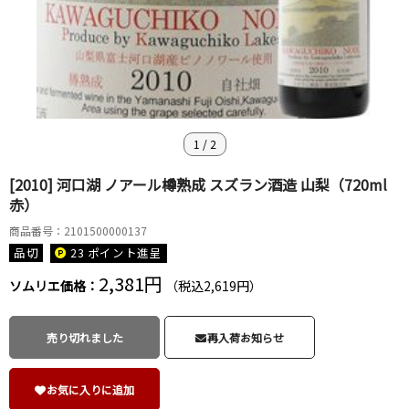
1
/
2
[2010] 河口湖 ノアール樽熟成 スズラン酒造 山梨（720ml
赤）
商品番号：2101500000137
品切
23 ポイント
進呈
2,381円
ソムリエ価格：
（税込2,619円）
売り切れました
再入荷お知らせ
お気に入りに追加