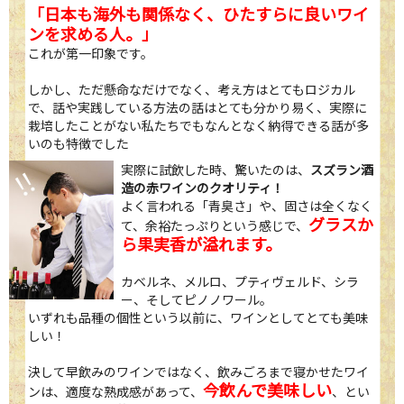
「日本も海外も関係なく、ひたすらに良いワイ
ンを求める人。」
これが第一印象です。
しかし、ただ懸命なだけでなく、考え方はとてもロジカル
で、話や実践している方法の話はとても分かり易く、実際に
栽培したことがない私たちでもなんとなく納得できる話が多
いのも特徴でした
実際に試飲した時、驚いたのは、
スズラン酒
造の赤ワインのクオリティ！
よく言われる「青臭さ」や、固さは全くなく
グラスか
て、余裕たっぷりという感じで、
ら果実香が溢れます。
カベルネ、メルロ、プティヴェルド、シラ
ー、そしてピノノワール。
いずれも品種の個性という以前に、ワインとしてとても美味
しい！
決して早飲みのワインではなく、飲みごろまで寝かせたワイ
今飲んで美味しい
ンは、適度な熟成感があって、
、とい