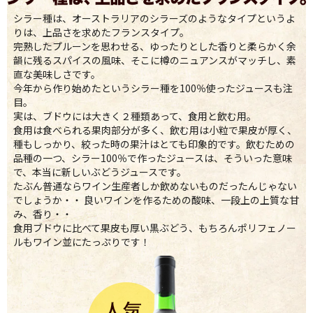
シラー種は、オーストラリアのシラーズのようなタイプというよ
りは、上品さを求めたフランスタイプ。
完熟したプルーンを思わせる、ゆったりとした香りと柔らかく余
韻に残るスパイスの風味、そこに樽のニュアンスがマッチし、素
直な美味しさです。
今年から作り始めたというシラー種を100％使ったジュースも注
目。
実は、ブドウには大きく２種類あって、食用と飲む用。
食用は食べられる果肉部分が多く、飲む用は小粒で果皮が厚く、
種もしっかり、絞った時の果汁はとても印象的です。飲むための
品種の一つ、シラー100％で作ったジュースは、そういった意味
で、本当に新しいぶどうジュースです。
たぶん普通ならワイン生産者しか飲めないものだったんじゃない
でしょうか・・ 良いワインを作るための酸味、一段上の上質な甘
み、香り・・
食用ブドウに比べて果皮も厚い黒ぶどう、もちろんポリフェノー
ルもワイン並にたっぷりです！