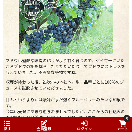
ブドウは過酷な環境のほうがより甘く育つので、ゲイマーにいた
ころブドウの棚を揺らしたりたたいたりしてブドウにストレスを
与えていました。不思議な植物ですね。
収穫が終わった後、笛吹市の本社へ。単一品種ごとに100％のジ
ュースを試飲させていただきました。
甘みというよりかは酸味がまだ強くブルーベリーみたいな印象で
す。
今年は天候にあまり恵まれませんでしたが、ここからの仕込みの
工程でなんとか美味しいワインへと願っています。
0
探す
会員登録
ログイン
カート