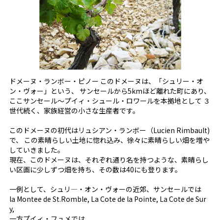
ドメーヌ・ランボー・ピノー このドメーヌは、「シュリー・オ
ン・ヴォー」という、 サンセールから5kmほど離れた町にあり、
ここサンセール～プイィ・シュール・ロワールを本拠地として ３
世代続く、家族経営の小さな生産者です。
このドメーヌの初代はリュシアン・ランボー（Lucien Rimbault)
で、 この素晴らしい土地に惚れ込み、徐々に素晴らしい畑を増や
していきました。
現在、このドメーヌは、それぞれ通り名を持つような、素晴らし
い区画に少しずつ畑を持ち、その数は40にも登ります。
一例として、シュリ―・オン・ヴォーの近郊、サンセールでは
la Montee de St.Romble, La Cote de la Pointe, La Cote de Sur
y,
一方プイィ・フュメでは