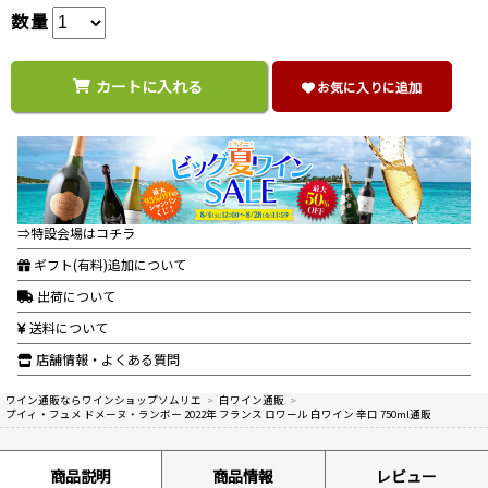
数量
カートに入れる
お気に入りに追加
⇒特設会場はコチラ
ギフト(有料)追加について
出荷について
送料について
店舗情報・よくある質問
ワイン通販ならワインショップソムリエ
>
白ワイン通販
>
プイィ・フュメ ドメーヌ・ランボー 2022年 フランス ロワール 白ワイン 辛口 750ml通販
商品説明
商品情報
レビュー