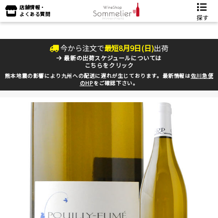
店舗情報・
よくある質問
探す
今から注文で
最短
8
月
9
日(
日
)
出荷
最新の出荷スケジュールについては
こちらをクリック
熊本地震の影響により九州への配送に遅れが生じております。最新情報は
佐川急便
のHP
をご確認下さい。