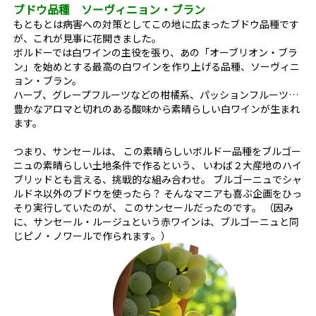
ブドウ品種 ソーヴィニョン・ブラン
もともとは病害への対策としてこの地に広まったブドウ品種です
が、これが見事に花開きました。
ボルドーでは白ワインの主役を張り、あの「オーブリオン・ブラ
ン」を始めとする最高の白ワインを作り上げる品種、ソーヴィニ
ョン・ブラン。
ハーブ、グレープフルーツなどの柑橘系、パッションフルーツ…
豊かなアロマと切れのある酸味から素晴らしい白ワインが生まれ
ます。
つまり、サンセールは、 この素晴らしいボルドー品種をブルゴー
ニュの素晴らしい土地条件で作るという、 いわば２大産地のハイ
ブリッドとも言える、挑戦的な組み合わせ。 ブルゴーニュでシャ
ルドネ以外のブドウを使ったら？ そんなマニアも喜ぶ企画をひっ
そり実行していたのが、 このサンセールだったのです。 （因み
に、サンセール・ルージュという赤ワインは、ブルゴーニュと同
じピノ・ノワールで作られます。）