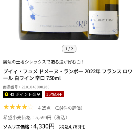
1
/
2
魔法の土地シレックスで造る通が好む白！
プイィ・フュメ ドメーヌ・ランボー 2022年 フランス ロワ
ール 白ワイン 辛口 750ml
商品番号：2101040000260
43 ポイント
進呈
15
%OFF
★
★
★
★
☆
4.25点
(
4件の評価
）
希望小売価格：5,599円（税込）
4,330円
ソムリエ価格：
（税込4,763円）