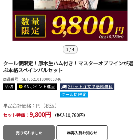
1
/
4
クール便限定！原木生ハム付き！マスターオブワインが選
ぶ本格スペインバルセット
商品番号：SET052101990005346
品切
98 ポイント
進呈
2セット注文で送料無料
クール便限定
単品合計価格：
円（税込）
9,800円
セット特価：
（税込10,780円）
売り切れました
再入荷お知らせ