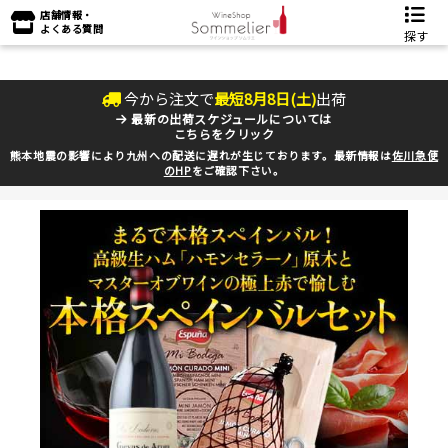
店舗情報・
よくある質問
探す
今から注文で
最短
8
月
8
日(
土
)
出荷
最新の出荷スケジュールについては
こちらをクリック
熊本地震の影響により九州への配送に遅れが生じております。最新情報は
佐川急便
のHP
をご確認下さい。