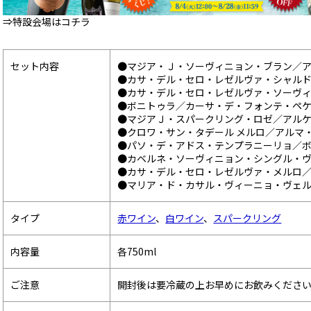
⇒特設会場はコチラ
セット内容
●マジア・Ｊ・ソーヴィニョン・ブラン／
●カサ・デル・セロ・レゼルヴァ・シャル
●カサ・デル・セロ・レゼルヴァ・ソーヴ
●ボニトゥラ／カーサ・デ・フォンテ・ペ
●マジアＪ・スパークリング・ロゼ／アル
●クロワ・サン・タデール メルロ／アルマ
●パソ・デ・アドス・テンプラニーリョ／
●カベルネ・ソーヴィニョン・シングル・
●カサ・デル・セロ・レゼルヴァ・メルロ
●マリア・ド・カサル・ヴィーニョ・ヴェ
タイプ
赤ワイン
、
白ワイン
、
スパークリング
内容量
各750ml
ご注意
開封後は要冷蔵の上お早めにお飲みくださ