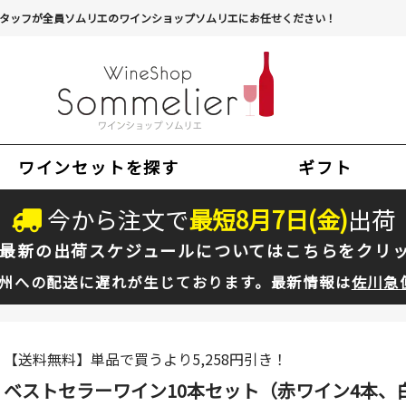
タッフが全員ソムリエのワインショップソムリエにお任せください！
ワインセットを探す
ギフト
今から注文で
最短
8
月
7
日(
金
)
出荷
最新の出荷スケジュールについては
こちらをクリ
州への配送に遅れが生じております。最新情報は
佐川急
【送料無料】単品で買うより5,258円引き！
ベストセラーワイン10本セット（赤ワイン4本、