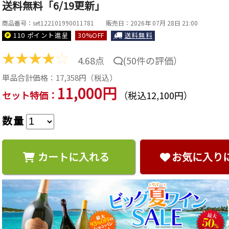
送料無料「6/19更新」
商品番号：set122101990011781
販売日：2026年 07月 28日 21:00
110 ポイント
進呈
30
%OFF
送料無料
★
★
★
★
☆
4.68点
(
50件の評価
）
単品合計価格：
17,358
円（税込）
11,000円
セット特価：
（税込12,100円）
数量
カートに入れる
お気に入り