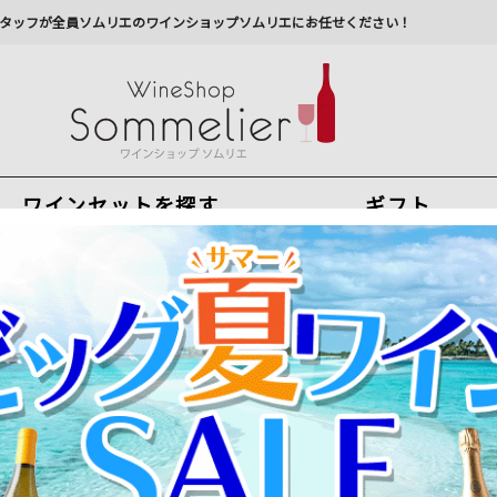
タッフが全員ソムリエのワインショップソムリエにお任せください！
ワインセットを探す
ギフト
今から注文で
最短
8
月
9
日(
日
)
出荷
最新の出荷スケジュールについては
こちらをクリ
州への配送に遅れが生じております。最新情報は
佐川急
・インペリアル・レセルヴァ エスクデロ 2011年 スペイン ラ・リオハ 赤
ダブルゴールド受賞！秘蔵熟成赤！