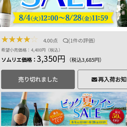
セルナ・インペリアル・レセルヴァ ボデガス・エスク
イン フルボディ 750ml
商品番号：2101140000276
品切
33 ポイント
進呈
16
%OFF
★
★
★
★
☆
4.00点
(
1件の評価
）
希望小売価格：4,400円（税込）
3,350円
ソムリエ価格：
（税込3,685円）
売り切れました
再入荷お知