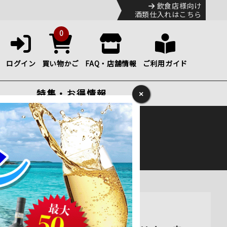
飲食店様向け
酒類仕入れはこちら
0
ログイン
買い物かご
FAQ・店舗情報
ご利用ガイド
特集・お得情報
×
ック
便のHP
をご確認下さい。
ワイン フルボディ 750ml通販