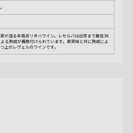
い。
家が造る本格派リオハワイン。レセルバは出荷まで最低36
による熟成が義務付けられています。果実味と共に熟成によ
一つ上のレヴェルのワインです。