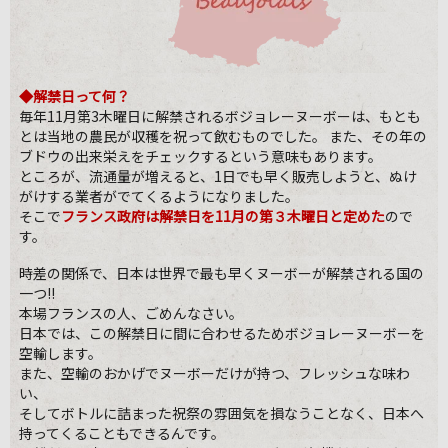
◆解禁日って何？
毎年11月第3木曜日に解禁されるボジョレーヌーボーは、もとも
とは当地の農民が収穫を祝って飲むものでした。 また、その年の
ブドウの出来栄えをチェックするという意味もあります。
ところが、流通量が増えると、1日でも早く販売しようと、ぬけ
がけする業者がでてくるようになりました。
そこで
フランス政府は解禁日を11月の第３木曜日と定めた
ので
す。
時差の関係で、日本は世界で最も早くヌーボーが解禁される国の
一つ!!
本場フランスの人、ごめんなさい。
日本では、この解禁日に間に合わせるためボジョレーヌーボーを
空輸します。
また、空輸のおかげでヌーボーだけが持つ、フレッシュな味わ
い、
そしてボトルに詰まった祝祭の雰囲気を損なうことなく、日本へ
持ってくることもできるんです。