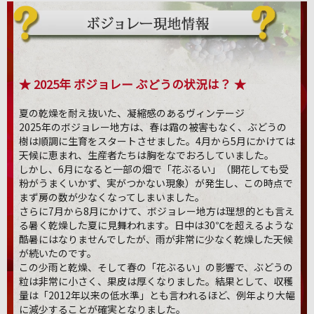
★ 2025年 ボジョレー ぶどうの状況は？ ★
夏の乾燥を耐え抜いた、凝縮感のあるヴィンテージ
2025年のボジョレー地方は、春は霜の被害もなく、ぶどうの
樹は順調に生育をスタートさせました。4月から5月にかけては
天候に恵まれ、生産者たちは胸をなでおろしていました。
しかし、6月になると一部の畑で「花ぶるい」（開花しても受
粉がうまくいかず、実がつかない現象）が発生し、この時点で
まず房の数が少なくなってしまいました。
さらに7月から8月にかけて、ボジョレー地方は理想的とも言え
る暑く乾燥した夏に見舞われます。日中は30℃を超えるような
酷暑にはなりませんでしたが、雨が非常に少なく乾燥した天候
が続いたのです。
この少雨と乾燥、そして春の「花ぶるい」の影響で、ぶどうの
粒は非常に小さく、果皮は厚くなりました。結果として、収穫
量は「2012年以来の低水準」とも言われるほど、例年より大幅
に減少することが確実となりました。