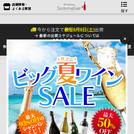
店舗情報・
よくある質問
探す
今から注文で
最短
8
月
8
日(
土
)
出荷
最新の出荷スケジュールについては
×
こちらをクリック
熊本地震の影響により九州への配送に遅れが生じております。最新情報は
佐川急便
のHP
をご確認下さい。