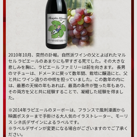
2010年10月、突然の訃報。自然派ワインの父とよばれたマル
セル ラピエールのあまりにも早すぎる死でした。その大きな
悲しみを胸に、ラピエール ファミリーは前を向きます。 長男
のマチューは、ドメーヌに戻って数年間、栽培に醸造にと、父
と共に ワイン造りの中核を担っていました。この数年の内に
は、最悪の天候の年もあれば、最高の条件が整った年もあり、
その両方を父と共に経験することで、凝縮した経験を得まし
た。
※2014年ラピエールのヌーボーは、フランスで風刺漫画から
映画ポスターまで手掛ける大人気のイラストレーター、モーリ
ス シネ氏デザインによるラベルです。
※ラベルデザインが変更になる場合がございますのでご了承く
ださい。