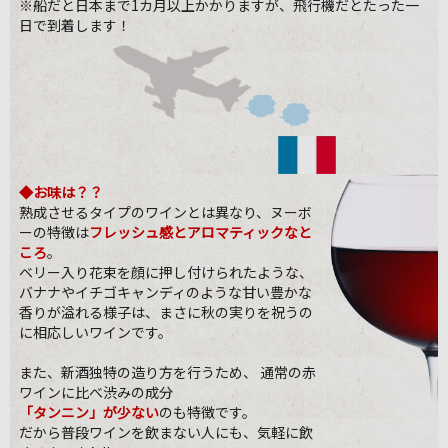
※船だと日本まで1カ月以上かかりますが、飛行機だとたった一
日で到着します！
◆お味は？？
熟成させるタイプのワインとは異なり、ヌーボ
ーの特徴は
フレッシュ感とアロマティックなと
ころ
。
ベリー入り花束を顔に押し付けられたような、
バナナやイチゴキャンディのような甘い豊かな
香りが溢れる様子は、まさに秋の実りを祝うの
に相応しいワインです。
また、新酒独特の造り方を行うため、 通常の赤
ワインに比べ渋みの成分
「タンニン」が少ない
のも特徴です。
だから普段ワインを飲まない人にも、気軽に飲