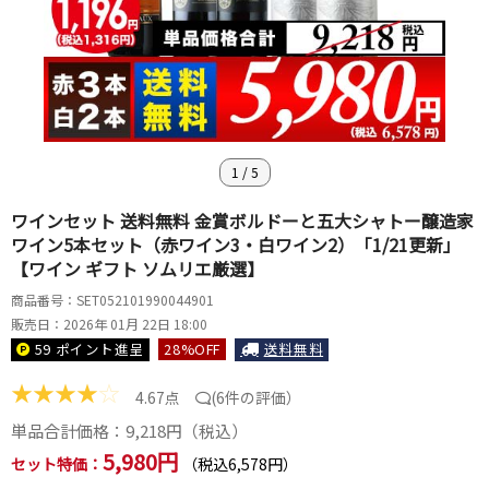
1
/
5
ワインセット 送料無料 金賞ボルドーと五大シャトー醸造家
ワイン5本セット（赤ワイン3・白ワイン2）「1/21更新」
【ワイン ギフト ソムリエ厳選】
商品番号：SET052101990044901
販売日：2026年 01月 22日 18:00
59 ポイント
進呈
28
%OFF
送料無料
★
★
★
★
☆
4.67点
(
6件の評価
）
単品合計価格：
9,218
円（税込）
5,980円
セット特価：
（税込6,578円）