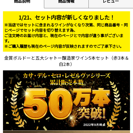
商品説明
商品情報
レビュー
1/21、セット内容が新しくなりました！
※当店ではセットに含まれるワインがなくなり次第、同じ商品番号・同
じページでセット内容を切り替えます為、
ご注文時のお届け内容と、現在のページとで内容が違う事がございま
す。
※ご購入履歴も現在のページ内容が反映されますのでご了承下さい。
金賞ボルドーと五大シャトー醸造家ワイン5本セット（赤3本＆
白2本）