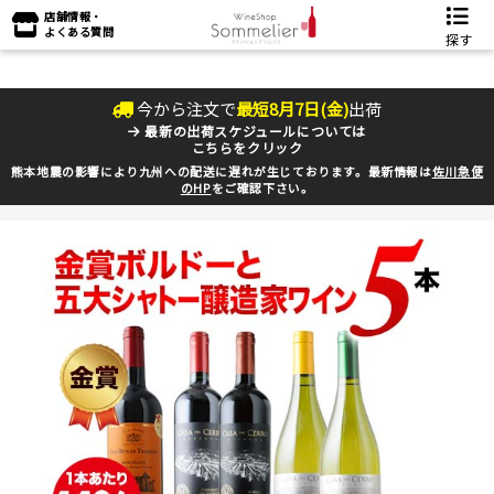
店舗情報・
よくある質問
探す
今から注文で
最短
8
月
7
日(
金
)
出荷
最新の出荷スケジュールについては
こちらをクリック
熊本地震の影響により九州への配送に遅れが生じております。最新情報は
佐川急便
のHP
をご確認下さい。