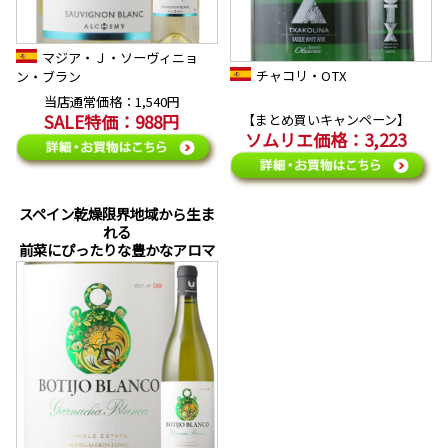
マジア・Ｊ・ソーヴィニョ
チャコリ・OTX
ン・ブラン
当店通常価格：1,540円
SALE特価：988円
【まとめ買いキャンペーン】
ソムリエ価格：3,223
スペイン乾燥限界地域から生ま
れる
前菜にぴったりな豊かなアロマ