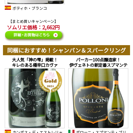
ボティホ・ブランコ
【まとめ買いキャンペーン】
ソムリエ価格：2,662円
同梱におすすめ！シャンパン＆スパークリング
大人気「神の雫」掲載！
パーカー100点醸造家！
キレのある極辛口カヴァ
伊ヴェネトの新定番スプマンテ
カンポス・デ・エストレリャ
ポローニ・スプマンテ・ブリ