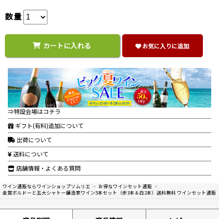
数量
カートに入れる
お気に入りに追加
⇒特設会場はコチラ
ギフト(有料)追加について
出荷について
送料について
店舗情報・よくある質問
ワイン通販ならワインショップソムリエ
>
お得なワインセット通販
>
金賞ボルドーと五大シャトー醸造家ワイン5本セット（赤3本＆白2本）送料無料 ワインセット通販