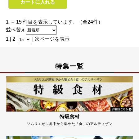
カートに入れる
1 ～ 15 件目を表示しています。（全24件）
並べ替え
1 |
2
|
次ページを表示
特集一覧
特級食材
ソムリエが世界中から集めた「食」のアルティザン