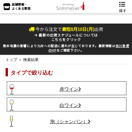
店舗情報・
よくある質問
探す
今から注文で
最短
8
月
10
日(
月
)
出荷
最新の出荷スケジュールについては
こちらをクリック
熊本地震の影響により九州への配送に遅れが生じております。最新情報は
佐川急便
のHP
をご確認下さい。
トップ
＞ 検索結果
タイプで絞り込む
赤ワイン
白ワイン
泡（シャンパン）