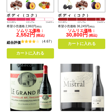
ボディ（コク）
ボディ（コク）
希望小売価格 2,992円
希望小売価格 36,245円
(税込)
(税込)
ソムリエ価格：
ソムリエ価格：
2,552円
30,800円
(税込)
(税込)
（4.67）
総合評価
カートに入れる
カートに入れる