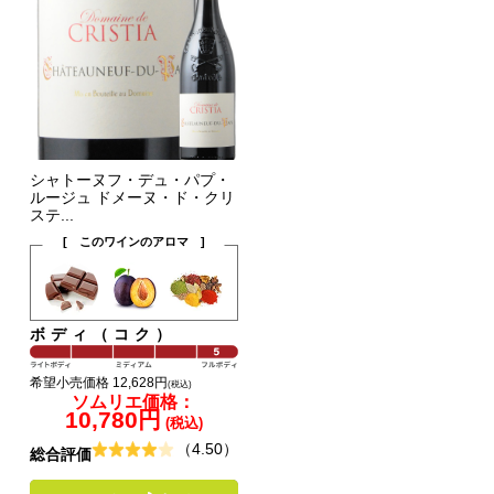
シャトーヌフ・デュ・パプ・
ルージュ ドメーヌ・ド・クリ
ステ...
[ このワインのアロマ ]
ボディ（コク）
希望小売価格 12,628円
(税込)
ソムリエ価格：
10,780円
(税込)
（4.50）
総合評価