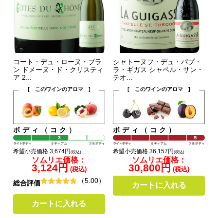
コート・デュ・ローヌ・ブラ
シャトーヌフ・デュ・パプ・
ン ドメーヌ・ド・クリスティ
ラ・ギガス シャペル・サン・
ア 2...
テオ...
[ このワインのアロマ ]
[ このワインのアロマ ]
ボディ（コク）
ボディ（コク）
希望小売価格 3,674円
希望小売価格 36,157円
(税込)
(税込)
ソムリエ価格：
ソムリエ価格：
3,124円
30,800円
(税込)
(税込)
（5.00）
総合評価
カートに入れる
カートに入れる