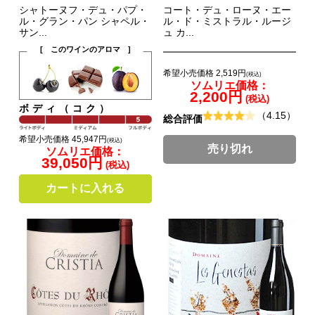
シャトーヌフ・デュ・パプ・
コート・デュ・ローヌ・エー
ル・グラン・パン シャペル・
ル・ド・ミストラル・ルージ
サン...
ュ カ...
[ このワインのアロマ ]
希望小売価格 2,519円
(税込)
ソムリエ価格：
2,200円
(税込)
ボディ（コク）
（4.15）
総合評価
希望小売価格 45,947円
(税込)
売り切れ
ソムリエ価格：
39,050円
(税込)
カートに入れる