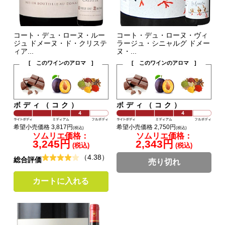
コート・デュ・ローヌ・ルー
コート・デュ・ローヌ・ヴィ
ジュ ドメーヌ・ド・クリステ
ラージュ・シニャルグ ドメー
ィア...
ヌ・...
[ このワインのアロマ ]
[ このワインのアロマ ]
ボディ（コク）
ボディ（コク）
希望小売価格 3,817円
希望小売価格 2,750円
(税込)
(税込)
ソムリエ価格：
ソムリエ価格：
3,245円
2,343円
(税込)
(税込)
（4.38）
総合評価
売り切れ
カートに入れる