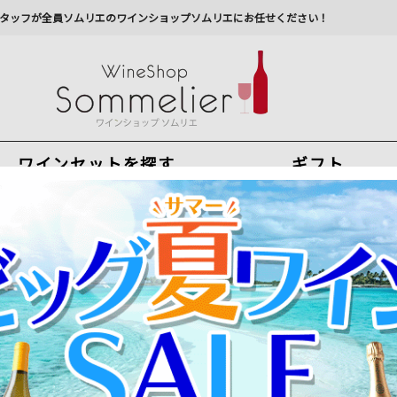
タッフが全員ソムリエのワインショップソムリエにお任せください！
ワインセットを探す
ギフト
今から注文で
最短
8
月
9
日(
日
)
出荷
最新の出荷スケジュールについては
こちらをクリ
州への配送に遅れが生じております。最新情報は
佐川急
ン・シャルルマーニュ・グラン・クリュ シルヴァン・デュボー 2022年 フ
力強さ、ミネラル、複雑性、全てが世界最高峰の白ワイン