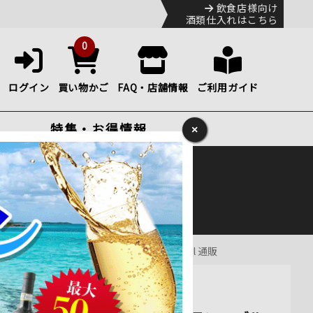
飲食店様向け
酒類仕入れはこちら
0
ログイン
買い物かご
FAQ・店舗情報
ご利用ガイド
特集・お得情報
×
ック
便のHP
をご確認下さい。
ランス ブルゴーニュ 白ワイン 辛口 750ml 通販