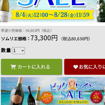
コルトン・シャルルマーニュ・グラン・クリュ シル
ゴーニュ 白ワイン 辛口 750ml
商品番号：4571531979791
販売日：2026年 01月 16日 17:00
733 ポイント
進呈
15
%OFF
希望小売価格：94,853円（税込）
73,300円
ソムリエ価格：
（税込80,630円）
数量
カートに入れる
お気に入り