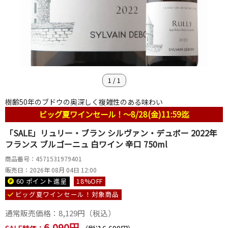
1
/
1
樹齢50年のブドウの奥深しく複雑性のある味わい
ビッグ夏ワインセール！～8/28(金)11:59迄
「SALE」リュリー・ブラン シルヴァン・デュボー 2022年
フランス ブルゴーニュ 白ワイン 辛口 750ml
商品番号：4571531979401
販売日：2026年 08月 04日 12:00
60 ポイント
進呈
18
%OFF
ビッグ夏ワインセール！対象商品
通常販売価格：
8,129
円（税込）
6,090円