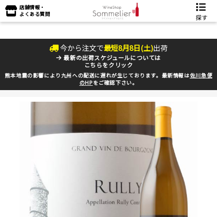
店舗情報・
よくある質問
探す
今から注文で
最短
8
月
8
日(
土
)
出荷
最新の出荷スケジュールについては
こちらをクリック
熊本地震の影響により九州への配送に遅れが生じております。最新情報は
佐川急便
のHP
をご確認下さい。