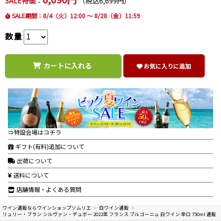
SALE特価：
（税込6,699円）
SALE期間：8/4（火）12:00 ～ 8/28（金）11:59
数量
カートに入れる
お気に入りに追加
⇒特設会場はコチラ
ギフト(有料)追加について
出荷について
送料について
店舗情報・よくある質問
ワイン通販ならワインショップソムリエ
>
白ワイン通販
>
リュリー・ブラン シルヴァン・デュボー 2022年 フランス ブルゴーニュ 白ワイン 辛口 750ml 通販