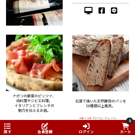
ナポリの薪窯のピッツァ、
肉料理やジビエ料理。
石窯で焼いた天然酵母のパンを
イタリアンとフレンチの
50種類以上販売。
魅力を伝えるお店。
0
探す
会員登録
ログイン
カート