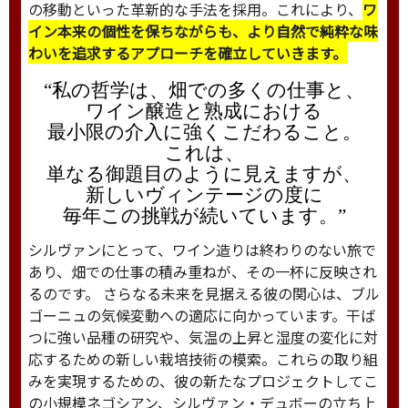
の移動といった革新的な手法を採用。これにより、
ワ
イン本来の個性を保ちながらも、より自然で純粋な味
わいを追求するアプローチを確立していきます。
“私の哲学は、畑での多くの仕事と、
ワイン醸造と熟成における
最小限の介入に強くこだわること。
これは、
単なる御題目のように見えますが、
新しいヴィンテージの度に
毎年この挑戦が続いています。”
シルヴァンにとって、ワイン造りは終わりのない旅で
あり、畑での仕事の積み重ねが、その一杯に反映され
るのです。 さらなる未来を見据える彼の関心は、ブル
ゴーニュの気候変動への適応に向かっています。干ば
つに強い品種の研究や、気温の上昇と湿度の変化に対
応するための新しい栽培技術の模索。これらの取り組
みを実現するための、彼の新たなプロジェクトしてこ
の小規模ネゴシアン、シルヴァン・デュボーの立ち上