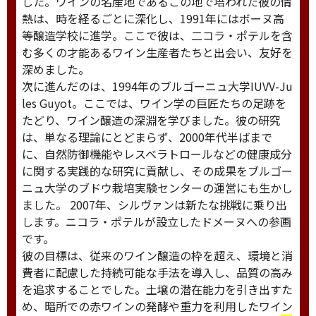
した。ワインの名産地であるこの地で培われた彼の情
熱は、時を経るごとに深化し、1991年にはボーヌ高
等醸造学校に進学。ここで彼は、二コラ・ポテルを含
む多くの才能あるワイン生産者たちと出会い、友好を
深めました。
次に進んだのは、1994年のブルゴーニュ大学IUVV-Ju
les Guyot。ここでは、ワイン学の巨匠たちの足跡を
たどり、ワイン醸造の深淵を学びました。彼の研究
は、単なる理論にとどまらず、2000年代半ばまで
に、自然防御機能やレスベラトロールなどの健康成分
に関する実践的な研究に貢献し、その成果をブルゴー
ニュ大学のブドウ栽培実験センターの運営にも生かし
ました。 2007年、シルヴァンは新たな挑戦に乗り出
します。ニコラ・ポテルが設立したドメーヌへの参画
です。
彼の目標は、従来のワイン醸造の枠を超え、環境と消
費者に配慮した持続可能な手法を導入し、品質の高み
を追求することでした。土壌の潜在能力を引き出すた
め、暗所での赤ワインの発酵や重力を利用したワイン