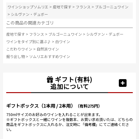
ワインショップソムリエ
>
産地で探す
>
フランス
>
ブルゴーニュワイン
>
シルヴァン・デュボー
この商品の関連カテゴリ
産地で探す
>
フランス
>
ブルゴーニュワイン
>
シルヴァン・デュボー
ワインをタイプ別に選ぶ♪
>
白ワイン
こだわりワイン
>
自然派ワイン
掘り出し物
>
ソムリエおすすめワイン
ギフト(有料)
追加について
ギフトボックス（1本用 / 2本用）
（有料275円）
750mlサイズのお好みのワインを入れることが出来ます。
※ギフトボックスと一緒にワインを複数本、お買い求め頂いたは、どちらの
商品をギフトボックスに入れるか、注文時に「備考欄」にてご連絡くださ
い。