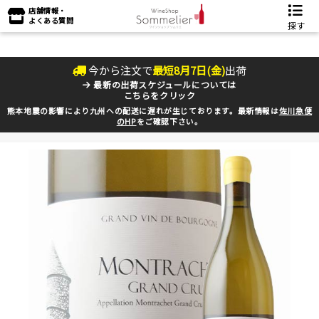
店舗情報・
よくある質問
探す
今から注文で
最短
8
月
7
日(
金
)
出荷
最新の出荷スケジュールについては
こちらをクリック
熊本地震の影響により九州への配送に遅れが生じております。最新情報は
佐川急便
のHP
をご確認下さい。