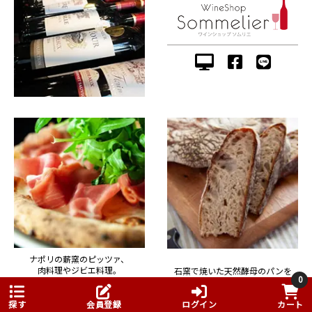
ナポリの薪窯のピッツァ、
肉料理やジビエ料理。
石窯で焼いた天然酵母のパンを
0
イタリアンとフレンチの
50種類以上販売。
魅力を伝えるお店。
探す
会員登録
ログイン
カート