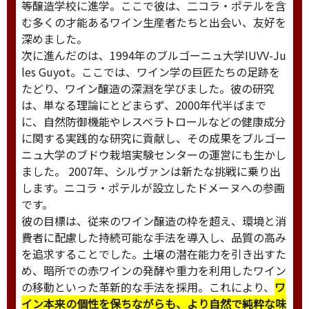
等醸造学校に進学。ここで彼は、二コラ・ポテルを含
む多くの才能あるワイン生産者たちと出会い、友好を
深めました。
次に進んだのは、1994年のブルゴーニュ大学IUVV-Ju
les Guyot。ここでは、ワイン学の巨匠たちの足跡を
たどり、ワイン醸造の深淵を学びました。彼の研究
は、単なる理論にとどまらず、2000年代半ばまで
に、自然防御機能やレスベラトロールなどの健康成分
に関する実践的な研究に貢献し、その成果をブルゴー
ニュ大学のブドウ栽培実験センターの運営にも生かし
ました。 2007年、シルヴァンは新たな挑戦に乗り出
します。ニコラ・ポテルが設立したドメーヌへの参画
です。
彼の目標は、従来のワイン醸造の枠を超え、環境と消
費者に配慮した持続可能な手法を導入し、品質の高み
を追求することでした。土壌の潜在能力を引き出すた
め、暗所での赤ワインの発酵や重力を利用したワイン
の移動といった革新的な手法を採用。これにより、
ワ
イン本来の個性を保ちながらも、より自然で純粋な味