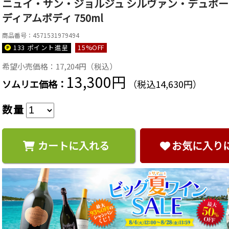
ニュイ・サン・ジョルジュ シルヴァン・デュボー 2
ディアムボディ 750ml
商品番号：4571531979494
133 ポイント
進呈
15
%OFF
希望小売価格：17,204円（税込）
13,300円
ソムリエ価格：
（税込14,630円）
数量
カートに入れる
お気に入り