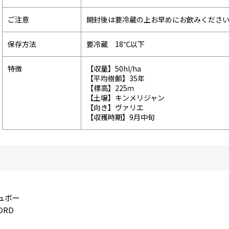
ご注意
開封後は要冷蔵の上お早めにお飲みくださ
保存方法
要冷蔵 18℃以下
特徴
【収量】50hl/ha
【平均樹齢】35年
【標高】225ｍ
【土壌】キンメリジャン
【向き】ヴァリエ
【収穫時期】9月中旬
ュボー
ORD