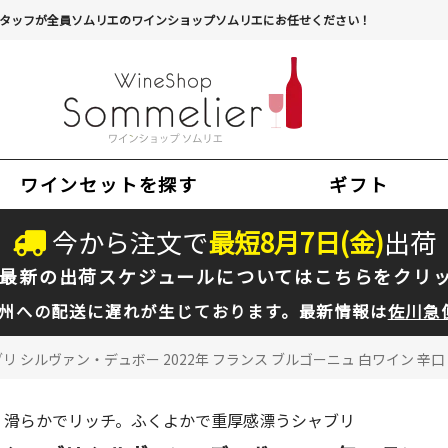
タッフが全員ソムリエのワインショップソムリエにお任せください！
ワインセットを探す
ギフト
今から注文で
最短
8
月
7
日(
金
)
出荷
最新の出荷スケジュールについては
こちらをクリ
州への配送に遅れが生じております。最新情報は
佐川急
リ シルヴァン・デュボー 2022年 フランス ブルゴーニュ 白ワイン 辛口 7
滑らかでリッチ。ふくよかで重厚感漂うシャブリ