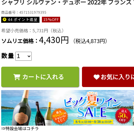
シャブリ シルヴァン・デュボー 2022年 フランス 
商品番号：4571531979395
44 ポイント
進呈
15
%OFF
希望小売価格：5,731円（税込）
4,430円
ソムリエ価格：
（税込4,873円）
数量
カートに入れる
お気に入り
⇒特設会場はコチラ