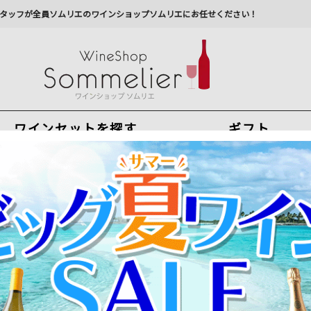
タッフが全員ソムリエのワインショップソムリエにお任せください！
ワインセットを探す
ギフト
今から注文で
最短
8
月
9
日(
日
)
出荷
最新の出荷スケジュールについては
こちらをクリ
州への配送に遅れが生じております。最新情報は
佐川急
ン・デュボー 2021年 フランス ブルゴーニュ 赤ワイン ミディアムボデ
ニュイ・サン・ジョルジュの典型にして、その中でも最もエ