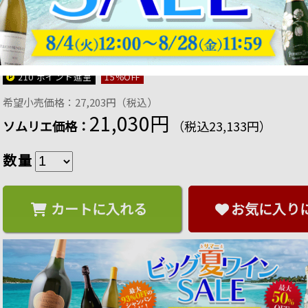
ニュイ・サン・ジョルジュ・プルミエ・クリュ レ・
年 フランス ブルゴーニュ 赤ワイン ミディアムボディ
商品番号：4571531979852
販売日：2026年 01月 16日 17:00
210 ポイント
進呈
15
%OFF
希望小売価格：27,203円（税込）
21,030円
ソムリエ価格：
（税込23,133円）
数量
カートに入れる
お気に入り