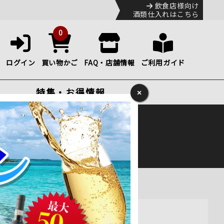
飲食店様向け
酒類仕入れはこちら
0
ログイン
買い物かご
FAQ・店舗情報
ご利用ガイド
特集・お得情報
×
ック
便のHP
をご確認下さい。
ィ 750ml 通販
レガントな表情を見せる名畑。