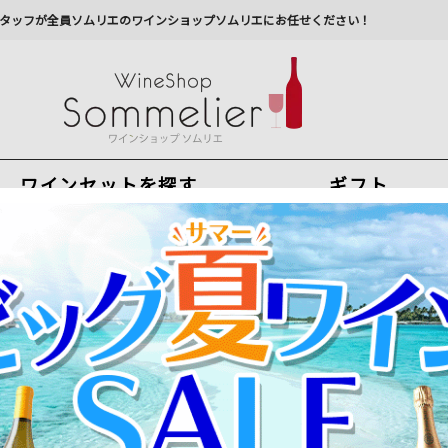
タッフが全員ソムリエのワインショップソムリエにお任せください！
ワインセットを探す
ギフト
今から注文で
最短
8
月
7
日(
金
)
出荷
最新の出荷スケジュールについては
こちらをクリ
州への配送に遅れが生じております。最新情報は
佐川急
ン・デュボー 2022年 フランス ブルゴーニュ 赤ワイン ミディアムボ
名高きグラン・クリュ「マジ・シャンベルタン」「クロ・ド・