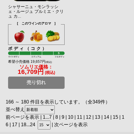
シャサーニュ・モンラッシ
ェ・ルージュ プルミエ・クリ
ュ カ...
[ このワインのアロマ ]
ボディ（コク）
希望小売価格 19,657円
(税込)
ソムリエ価格：
16,709円
(税込)
売り切れ
166 ～ 180 件目を表示しています。（全349件）
並べ替え
前ページを表示
|
1
...
7
|
8
|
9
|
10
|
11
| 12 |
13
|
14
|
15
|
1
6
|
17
|
18
...
24
|
次ページを表示