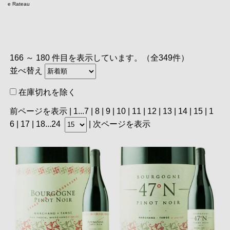
e Rateau
166 ～ 180 件目を表示しています。（全349件）
並べ替え
在庫切れを除く
前ページを表示
|
1
...
7
|
8
|
9
|
10
|
11
| 12 |
13
|
14
|
15
|
1
6
|
17
|
18
...
24
|
次ページを表示