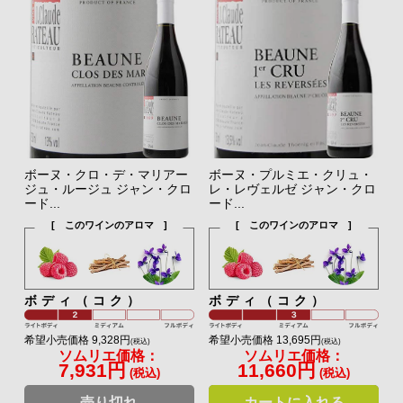
ボーヌ・クロ・デ・マリアー
ボーヌ・プルミエ・クリュ・
ジュ・ルージュ ジャン・クロ
レ・レヴェルゼ ジャン・クロ
ード...
ード...
[ このワインのアロマ ]
[ このワインのアロマ ]
ボディ（コク）
ボディ（コク）
希望小売価格 9,328円
希望小売価格 13,695円
(税込)
(税込)
ソムリエ価格：
ソムリエ価格：
7,931円
11,660円
(税込)
(税込)
売り切れ
カートに入れる