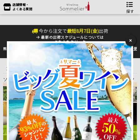
店舗情報・
よくある質問
探す
今から注文で
最短
8
月
7
日(
金
)
出荷
最新の出荷スケジュールについては
×
こちらをクリック
熊本地震の影響により九州への配送に遅れが生じております。最新情報は
佐川急便
のHP
をご確認下さい。
トップ
＞
こだわりワイン
＞
ソムリエ訪問記 生産者の元へ訪れたイ
ンタビュー動画コンテンツ
ソムリエ訪問記 生産者の元へ訪れたインタビュー動画コンテンツ