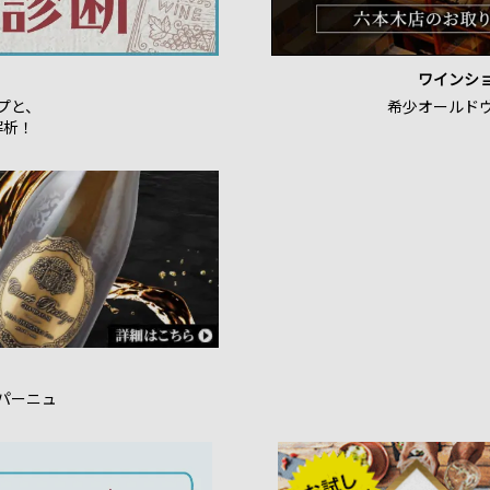
ワインシ
プと、
希少オールド
解析！
パーニュ