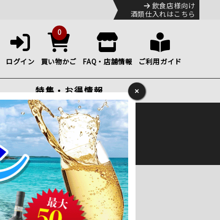
飲食店様向け
酒類仕入れはこちら
0
ログイン
買い物かご
FAQ・店舗情報
ご利用ガイド
特集・お得情報
×
ック
便のHP
をご確認下さい。