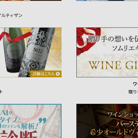
アルティザン
ワ
ト
贈り