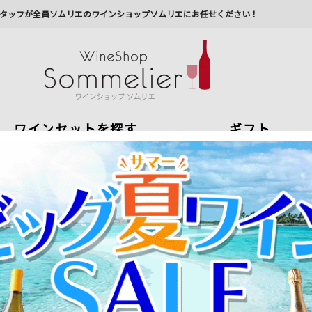
タッフが全員ソムリエのワインショップソムリエにお任せください！
ワインセットを探す
ギフト
今から注文で
最短
8
月
8
日(
土
)
出荷
最新の出荷スケジュールについては
こちらをクリ
州への配送に遅れが生じております。最新情報は
佐川急
＞
ワイン一問一答