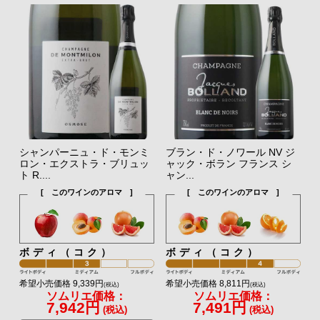
シャンパーニュ・ド・モンミ
ブラン・ド・ノワール NV ジ
ロン・エクストラ・ブリュッ
ャック・ボラン フランス シ
ト R....
ャン...
[ このワインのアロマ ]
[ このワインのアロマ ]
ボディ（コク）
ボディ（コク）
希望小売価格 9,339円
希望小売価格 8,811円
(税込)
(税込)
ソムリエ価格：
ソムリエ価格：
7,942円
7,491円
(税込)
(税込)