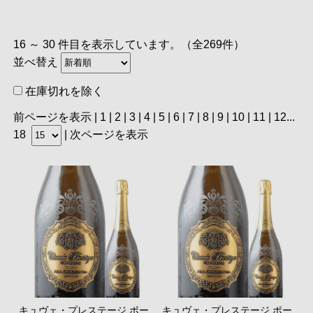
16 ～ 30 件目を表示しています。（全269件）
並べ替え
在庫切れを除く
前ページを表示
|
1
| 2 |
3
|
4
|
5
|
6
|
7
|
8
|
9
|
10
|
11
|
12
...
18
|
次ページを表示
キュヴェ・プレステージ ポー
キュヴェ・プレステージ ポー