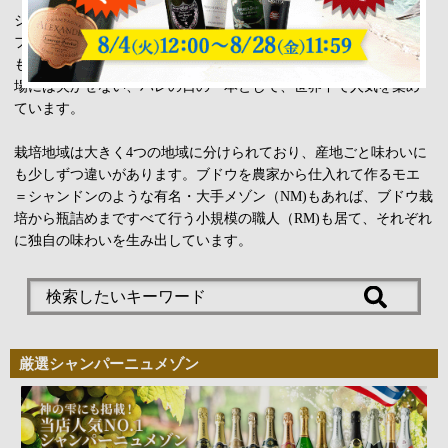
シャンパンは、フランス・シャンパーニュ地方で造られ、 かつ、
フランスのワインの法律（AOC法）に規定された条件を満たした
もののみ名乗ることができる発泡性ワインの名称です。華やかな
場には欠かせない、ハレの日の一本として、世界中で人気を集め
ています。
栽培地域は大きく4つの地域に分けられており、産地ごと味わいに
も少しずつ違いがあります。ブドウを農家から仕入れて作るモエ
＝シャンドンのような有名・大手メゾン（NM)もあれば、ブドウ栽
培から瓶詰めまですべて行う小規模の職人（RM)も居て、それぞれ
に独自の味わいを生み出しています。
厳選シャンパーニュメゾン