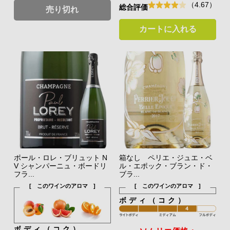
（4.67）
総合評価
売り切れ
カートに入れる
ポール・ロレ・ブリュット N
箱なし ペリエ・ジュエ・ベ
V シャンパーニュ・ボードリ
ル・エポック・ブラン・ド・
フラ...
ブラ...
[ このワインのアロマ ]
[ このワインのアロマ ]
ボディ（コク）
ボディ（コク）