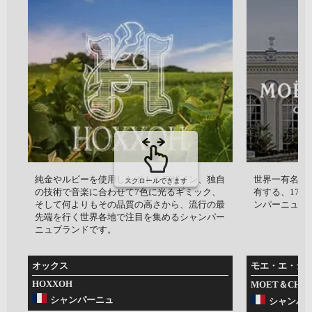
純金やルビーを使用したボトルデザイン、独自
世界一有名な
スクロールできます
の技術で音楽に合わせて7色に光るギミック、
有する、174
そして何よりもその品質の高さから、流行の最
ンパーニュ地
先端を行く世界各地で注目を集めるシャンパー
ニュブランドです。
オックス
モエ・エ・シ
HOXXOH
MOET＆CHA
シャンパーニュ
シャンパ