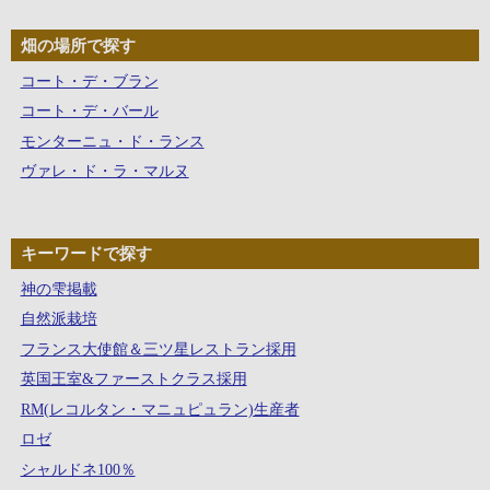
畑の場所で探す
コート・デ・ブラン
コート・デ・バール
モンターニュ・ド・ランス
ヴァレ・ド・ラ・マルヌ
キーワードで探す
神の雫掲載
自然派栽培
フランス大使館＆三ツ星レストラン採用
英国王室&ファーストクラス採用
RM(レコルタン・マニュピュラン)生産者
ロゼ
シャルドネ100％