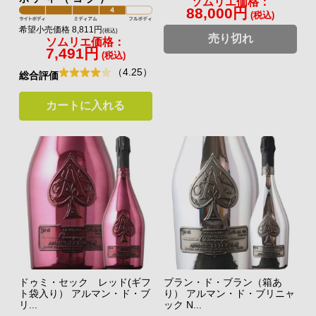
ソムリエ価格：
88,000円
(税込)
希望小売価格 8,811円
(税込)
売り切れ
ソムリエ価格：
7,491円
(税込)
（4.25）
総合評価
カートに入れる
ドゥミ・セック レッド(ギフ
ブラン・ド・ブラン（箱あ
ト袋入り） アルマン・ド・ブ
り） アルマン・ド・ブリニャ
リ...
ック N...