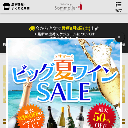
店舗情報・
よくある質問
探す
今から注文で
最短
8
月
8
日(
土
)
出荷
最新の出荷スケジュールについては
×
こちらをクリック
熊本地震の影響により九州への配送に遅れが生じております。最新情報は
佐川急便
のHP
をご確認下さい。
トップ
＞
産地で探す
＞
フランス
＞
シャンパーニュ
シャンパーニュ
ソムリエ厳選おすすめワイン