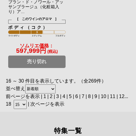
ブラン・ド・ノワール・アッ
サンブラージュ（化粧箱入
り）ア...
[ このワインのアロマ ]
ボディ（コク）
ソムリエ価格：
597,999円
(税込)
売り切れ
16 ～ 30 件目を表示しています。（全269件）
並べ替え
前ページを表示
|
1
| 2 |
3
|
4
|
5
|
6
|
7
|
8
|
9
|
10
|
11
|
12
...
18
|
次ページを表示
特集一覧