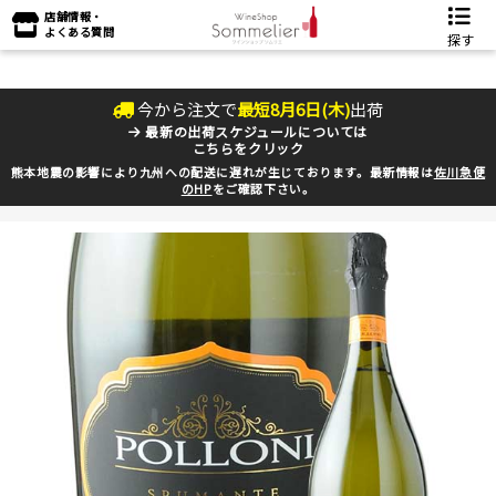
店舗情報・
よくある質問
探す
今から注文で
最短
8
月
6
日(
木
)
出荷
最新の出荷スケジュールについては
こちらをクリック
熊本地震の影響により九州への配送に遅れが生じております。最新情報は
佐川急便
のHP
をご確認下さい。