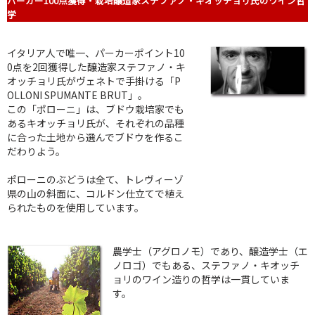
パーカー100点獲得・栽培醸造家ステファノ・キオッチョリ氏のワイン哲
学
イタリア人で唯一、パーカーポイント10
0点を2回獲得した醸造家ステファノ・キ
オッチョリ氏がヴェネトで手掛ける「P
OLLONI SPUMANTE BRUT」。
この「ポローニ」は、ブドウ栽培家でも
あるキオッチョリ氏が、それぞれの品種
に合った土地から選んでブドウを作るこ
だわりよう。
ポローニのぶどうは全て、トレヴィーゾ
県の山の斜面に、コルドン仕立てで植え
られたものを使用しています。
農学士（アグロノモ）であり、醸造学士（エ
ノロゴ）でもある、ステファノ・キオッチ
ョリのワイン造りの哲学は一貫していま
す。