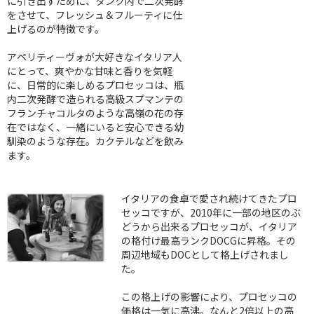
に引き出すために、タンク内で二次発酵
をさせて、フレッシュ＆フルーティに仕
上げるのが特徴です。
アペリティーヴォが大好きなイタリア人
にとって、爽やかな甘味と香りを気軽
に、日常的に楽しめるプロセッコは、瓶
内二次発酵で造られる高級スプマンテの
フランチャコルタのような高嶺の花の存
在ではなく、一緒にいると安心できる幼
馴染のような存在。カクテルなどを飲み
ます。
イタリアの食卓で愛され続けてきたプロ
セッコですが、2010年に一部の地区のぶ
どうから出来るプロセッコが、イタリア
の格付け最高ランクDOCGに昇格。その
周辺地域もDOCとして格上げされまし
た。
この格上げの影響により、プロセッコの
価格は一気に高沸。なんと2倍以上の高