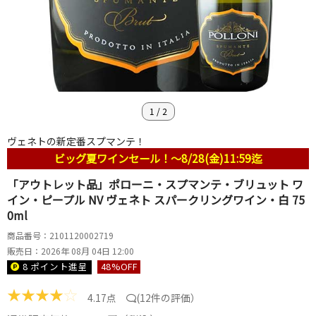
1
/
2
ヴェネトの新定番スプマンテ！
ビッグ夏ワインセール！～8/28(金)11:59迄
「アウトレット品」ポローニ・スプマンテ・ブリュット ワ
イン・ピープル NV ヴェネト スパークリングワイン・白 75
0ml
商品番号：2101120002719
販売日：2026年 08月 04日 12:00
8 ポイント
進呈
48
%OFF
★
★
★
★
☆
4.17点
(
12件の評価
）