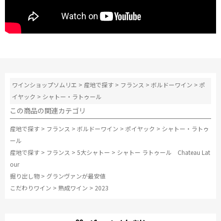
ワインショップソムリエ
>
産地で探す
>
フランス
>
ボルドーワイン
>
ポ
イヤック
>
シャトー・ラトゥール
この商品の関連カテゴリ
産地で探す
>
フランス
>
ボルドーワイン
>
ポイヤック
>
シャトー・ラトゥ
ール
産地で探す
>
フランス
>
5大シャトー
>
シャトー ラトゥール Chateau Lat
our
掘り出し物
>
グランヴァンが最安値
こだわりワイン
>
熟成ワイン
>
2023