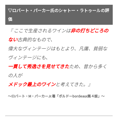
▽ロバート・パーカー氏のシャトー・ラトゥールの評
価
『 ここで生産されるワインは
非の打ちどころの
ない
古典的なもので、
偉大なヴィンテージはもとより、凡庸、貧弱な
ヴィンテージにも、
一貫して秀逸さを見せてきた
ため、昔から多く
の人が
メドック最上のワイン
と考えてきた。』
～ロバート・
M
・パーカー
Jr.
著「ボルドー
bordeaux
第４版」～