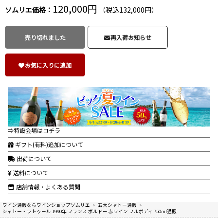
120,000円
ソムリエ価格：
（税込132,000円）
売り切れました
再入荷お知らせ
お気に入りに追加
⇒特設会場はコチラ
ギフト(有料)追加について
出荷について
送料について
店舗情報・よくある質問
ワイン通販ならワインショップソムリエ
>
五大シャトー通販
>
シャトー・ラトゥール 1990年 フランス ボルドー 赤ワイン フルボディ 750ml通販