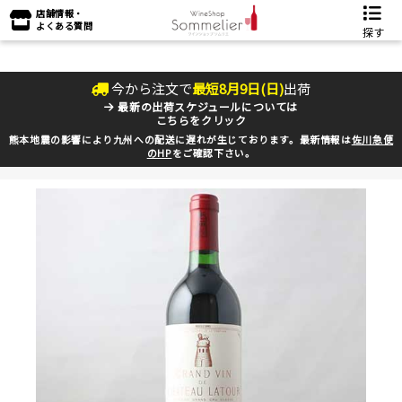
店舗情報・
よくある質問
探す
今から注文で
最短
8
月
9
日(
日
)
出荷
最新の出荷スケジュールについては
こちらをクリック
熊本地震の影響により九州への配送に遅れが生じております。最新情報は
佐川急便
のHP
をご確認下さい。