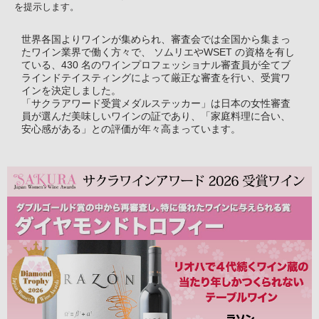
を提示します。
世界各国よりワインが集められ、審査会では全国から集まっ
たワイン業界で働く方々で、 ソムリエやWSET の資格を有し
ている、430 名のワインプロフェッショナル審査員が全てブ
ラインドテイスティングによって厳正な審査を行い、受賞ワ
インを決定しました。
「サクラアワード受賞メダルステッカー」は日本の女性審査
員が選んだ美味しいワインの証であり、「家庭料理に合い、
安心感がある」との評価が年々高まっています。